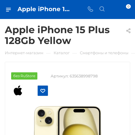
0
Apple iPhone 15 Plus 128Gb Yellow • купить в Самаре - iЧехол
Apple iPhone 15 Plus
128Gb Yellow
—
—
Интернет-магазин
Каталог
Смартфоны и телефоны
без RuStore
Артикул:
635638998798