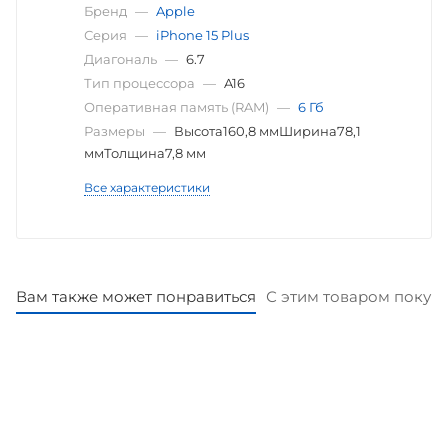
Бренд
—
Apple
Серия
—
iPhone 15 Plus
Диагональ
—
6.7
Тип процессора
—
A16
Оперативная память (RAM)
—
6 Гб
Размеры
—
Высота160,8 ммШирина78,1
ммТолщина7,8 мм
Все характеристики
Вам также может понравиться
С этим товаром покуп