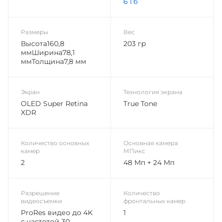
6 Гб
Размеры
Вес
Высота160,8
203 гр
ммШирина78,1
ммТолщина7,8 мм
Экран
Технология экрана
OLED Super Retina
True Tone
XDR
Количество основных
Основная камера
камер
МПикс
2
48 Мп + 24 Мп
Разрешение
Количество
видеосъемки
фронтальных камер
ProRes видео до 4K
1
с частотой 30