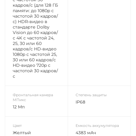
кадров/с (для 128 ГБ
памяти: до 1080p с
частотой 30 кадров/
с) HDR‑видео в
стандарте Dolby
Vision до 60 кадров/
с 4K с частотой 24,
25, 30 или 60
кадров/с HD-видео
1080p с частотой 25,
30 или 60 кадров/с
HD-видео 720p с
частотой 30 кадров/
с
Фронтальная камера
Степень защиты
МПикс
IP68
12 Мп
Цвет
Емкость аккумулятора
Желтый
4383 мАч