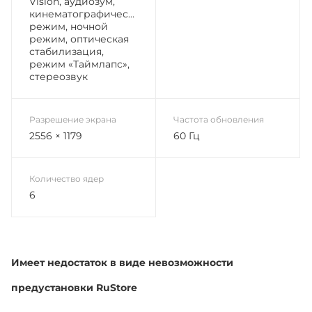
Vision, аудиозум,
кинематографический
режим, ночной
режим, оптическая
стабилизация,
режим «Таймлапс»,
стереозвук
Разрешение экрана
Частота обновления
2556 × 1179
60 Гц
Количество ядер
6
Имеет недостаток в виде невозможности
предустановки RuStore