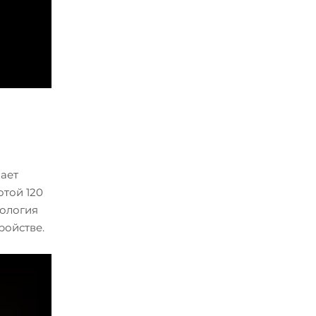
ает
отой 120
нология
ройстве.