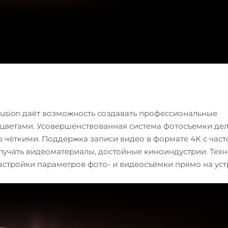
usion даёт возможность создавать профессиональные
цветами. Усовершенствованная система фотосъемки дел
 чёткими. Поддержка записи видео в формате 4K с част
олучать видеоматериалы, достойные киноиндустрии. Тех
астройки параметров фото- и видеосъёмки прямо на уст