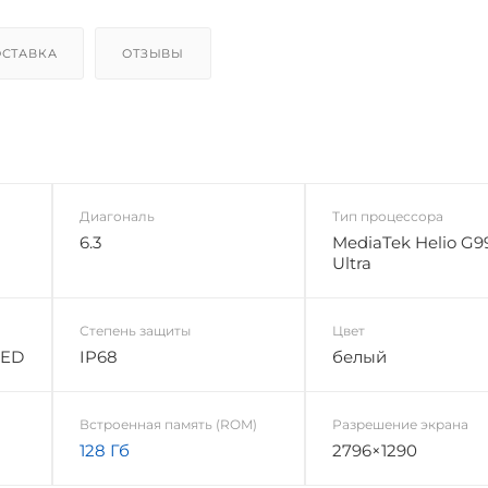
СТАВКА
ОТЗЫВЫ
Диагональ
Тип процессора
6.3
MediaTek Helio G9
Ultra
Степень защиты
Цвет
LED
IP68
белый
Встроенная память (ROM)
Разрешение экрана
128 Гб
2796×1290