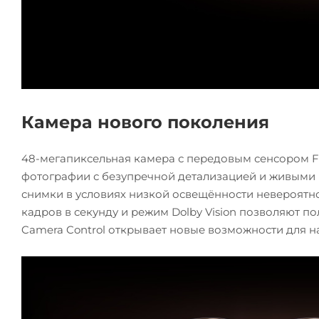
Камера нового поколения
48-мегапиксельная камера с передовым сенсором F
фотографии с безупречной детализацией и живыми 
снимки в условиях низкой освещённости невероятно
кадров в секунду и режим Dolby Vision позволяют п
Camera Control открывает новые возможности для н