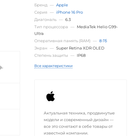
Бренд
—
Apple
Серия
—
iPhone 16 Pro
Диагональ
—
6.3
Тип процессора
—
MediaTek Helio G99-
Ultra
Оперативная память (RAM)
—
8 Гб
Экран
—
Super Retina XDR OLED
Степень защиты
—
IP68
Все характеристики
9-
Актуальная техника, продвинутые
модели и современный дизайн —
все это сочетают в себе товары от
известной компании.