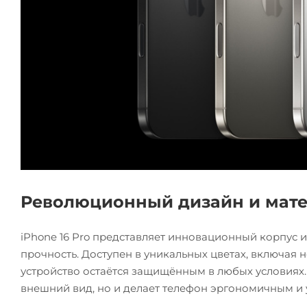
Революционный дизайн и мат
iPhone 16 Pro представляет инновационный корпус и
прочность. Доступен в уникальных цветах, включая н
устройство остаётся защищённым в любых условиях.
внешний вид, но и делает телефон эргономичным и