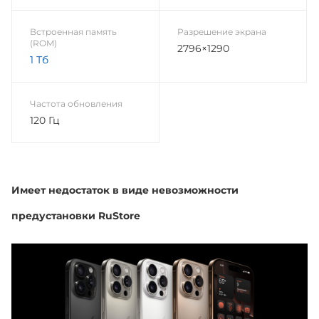
Встроенная память
Разрешение экрана
(ROM)
2796×1290
1 Тб
Частота обновления
120 Гц
Имеет недостаток в виде невозможности
предустановки RuStore