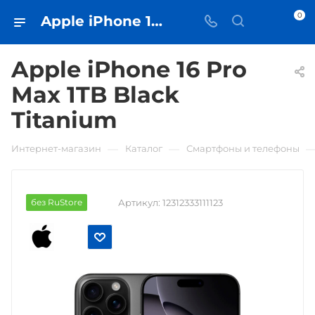
0
Apple iPhone 16 Pro Max 1TB Black Titanium • купить в Самаре - iЧехол
Apple iPhone 16 Pro
Max 1TB Black
Titanium
—
—
Интернет-магазин
Каталог
Смартфоны и телефоны
без RuStore
Артикул:
12312333111123