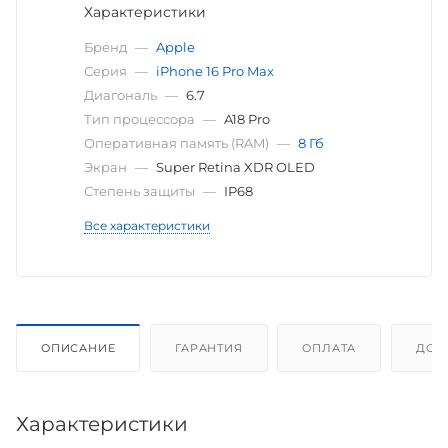
Характеристики
Бренд
—
Apple
Серия
—
iPhone 16 Pro Max
Диагональ
—
6.7
Тип процессора
—
A18 Pro
Оперативная память (RAM)
—
8 Гб
Экран
—
Super Retina XDR OLED
Степень защиты
—
IP68
Все характеристики
ОПИСАНИЕ
ГАРАНТИЯ
ОПЛАТА
ДОС
Характеристики