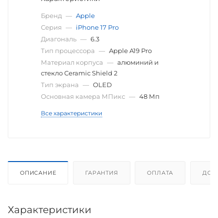
Бренд
—
Apple
Серия
—
iPhone 17 Pro
Диагональ
—
6.3
Тип процессора
—
Apple A19 Pro
Материал корпуса
—
алюминий и
стекло Ceramic Shield 2
Тип экрана
—
OLED
Основная камера МПикс
—
48 Мп
Все характеристики
ОПИСАНИЕ
ГАРАНТИЯ
ОПЛАТА
ДОС
Характеристики