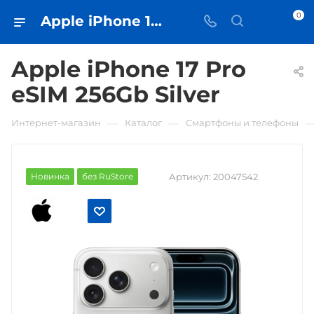
0
Apple iPhone 17 Pro eSIM 256Gb Silver • купить в Самаре - iЧехол
Apple iPhone 17 Pro
eSIM 256Gb Silver
—
—
Интернет-магазин
Каталог
Смартфоны и телефоны
Новинка
без RuStore
Артикул:
20047542