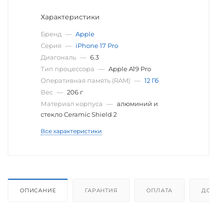
Характеристики
Бренд
—
Apple
Серия
—
iPhone 17 Pro
Диагональ
—
6.3
Тип процессора
—
Apple A19 Pro
Оперативная память (RAM)
—
12 Гб
Вес
—
206 г
Материал корпуса
—
алюминий и
стекло Ceramic Shield 2
Все характеристики
ОПИСАНИЕ
ГАРАНТИЯ
ОПЛАТА
ДОС