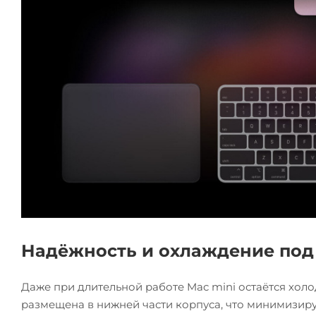
Надёжность и охлаждение под
Даже при длительной работе Mac mini остаётся хо
размещена в нижней части корпуса, что минимизиру