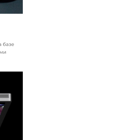
а базе
ыми