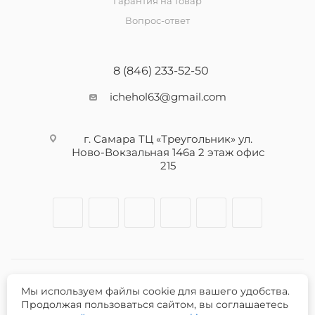
Гарантия на товар
Вопрос-ответ
8 (846) 233-52-50
ichehol63@gmail.com
г. Самара ТЦ «Треугольник» ул.
Ново-Вокзальная 146а 2 этаж офис
215
Мы используем файлы cookie для вашего удобства.
2026 © Интернет-магазин iЧехол.
Продолжая пользоваться сайтом, вы соглашаетесь
ИНН 631911014100 ОГРНИП 315631300089311