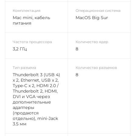
Комплектация
Операционная система
Mac mini, кабель
MacOS Big Sur
питания
Частота процессора
Количество ядер
3,2 ГГц
8
Тип разъема
Количество разъемов
Thunderbolt 3 (USB 4)
8
х 2, Ethernet, USB х 2,
Type-C х 2, HDMI 2.0 /
Thunderbolt 2, HDMI,
DVI и VGA через
дополнительные
адаптеры
(продаются
отдельно), mini-Jack
3.5 мм