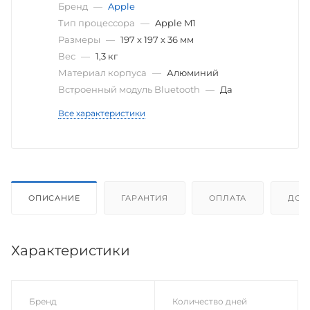
Бренд
—
Apple
Тип процессора
—
Apple M1
Размеры
—
197 x 197 x 36 мм
Вес
—
1,3 кг
Материал корпуса
—
Алюминий
Встроенный модуль Bluetooth
—
Да
Все характеристики
ОПИСАНИЕ
ГАРАНТИЯ
ОПЛАТА
ДОС
Характеристики
Бренд
Количество дней