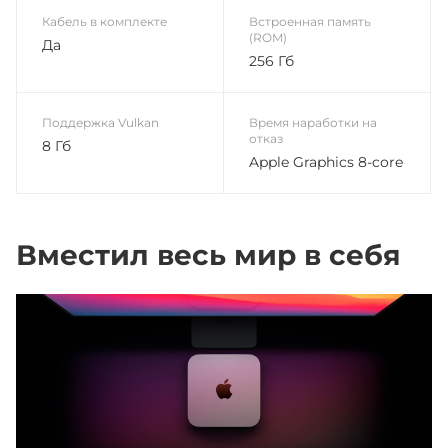
Кабель в комплекте
Встроенная память
(ROM)
Да
256 Гб
Поддержка Vulkan
Время наработки на
отказ
8 Гб
Apple Graphics 8-core
Вместил весь мир в себя