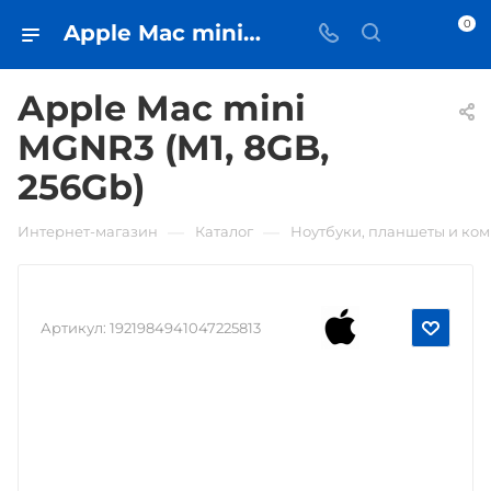
0
Apple Mac mini MGNR3 (M1, 8GB, 256Gb) • купить в Самаре - iЧехол
Apple Mac mini
MGNR3 (M1, 8GB,
256Gb)
—
—
Интернет-магазин
Каталог
Ноутбуки, планшеты и ко
Артикул:
1921984941047225813