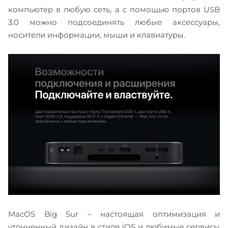
компьютер в любую сеть, а с помощью портов USB
3.0 можно подсоединять любые аксессуары,
носители информации, мыши и клавиатуры.
МacOS Big Sur – настоящая оптимизация и
уточненный дизайн в стиле iOS и любимые сервисы