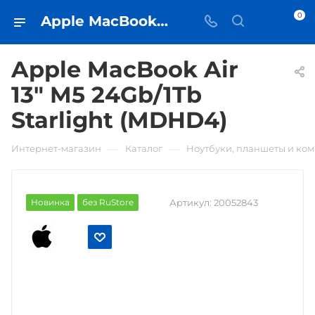
0
Apple MacBook Air 13" M5 24Gb/1Tb Starlight (MDHD4) • купить в Самаре - iЧехол
Apple MacBook Air
13" M5 24Gb/1Tb
Starlight (MDHD4)
—
—
Интернет-магазин
Каталог
Ноутбуки, планшеты и ко
Новинка
без RuStore
Артикул:
20052843