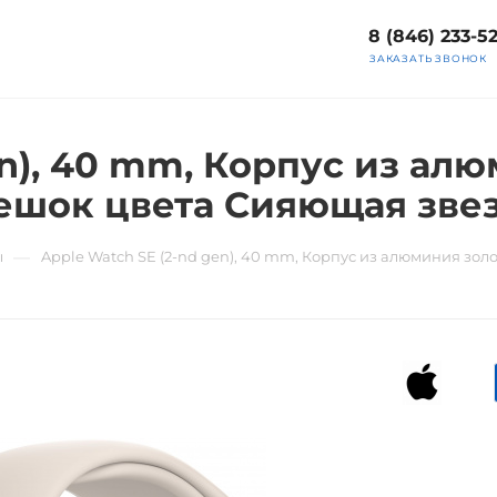
8 (846) 233-5
ЗАКАЗАТЬ ЗВОНОК
en), 40 mm, Корпус из ал
ешок цвета Сияющая зве
—
ы
Apple Watch SE (2-nd gen), 40 mm, Корпус из алюминия зо