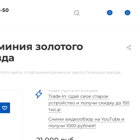
2-50
0
0
юминия золотого
зда
лотого цвета, спортивный ремешок цвета Сияющая звезда
ТОВАР УЧАСТВУЕТ В АКЦИЯХ
Trade-In: сдай свое старое
устройство и получи скидку до 150
тыс.р.
Cними видеообзор на YouTube и
получи 1000 рублей!