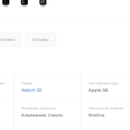
СТАВКА
ОТЗЫВЫ
ния
Серия
Тип процессора
Watch SE
Apple S8
Материал корпуса
Технология экрана
Алюминий, стекло
Rretina