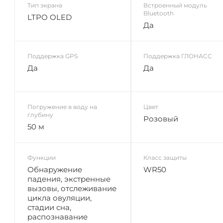
Тип экрана
Встроенный модуль
Bluetooth
LTPO OLED
Да
Поддержка GPS
Поддержка ГЛОНАСС
Да
Да
Погружение в воду на
Цвет
глубину
Розовый
50 м
Функции
Класс защиты
Обнаружение
WR50
падения, экстренные
вызовы, отслеживание
цикла овуляции,
стадии сна,
распознавание