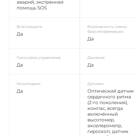
аварий, экстренная
помощь SOS
Влагозащита
Возможность смены
браслета/ремешка
Да
Да
Голосовое управление
Динамик
Да
Да
Мониторинг
Датчики
Да
Оптический датчик
сердечного ритма
(2‑го поколения),
компас, всегда
включённый
высотомер,
акселерометр,
гироскоп, датчик