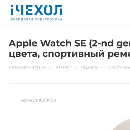
Apple Watch SE (2-nd g
цвета, спортивный рем
—
—
—
Интернет-магазин
Каталог
Гаджеты
Смарт-час
Артикул:
10011400