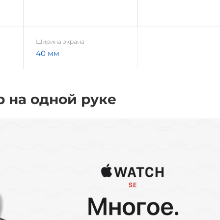
Ширина экрана
40 мм
р на одной руке