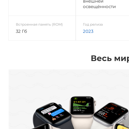
внешней
освещённости
Встроенная память (ROM)
Год релиза
32 Гб
2023
Весь ми