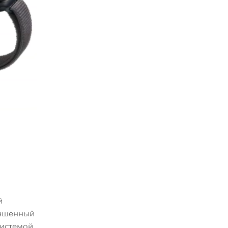
й
учшенный
системой