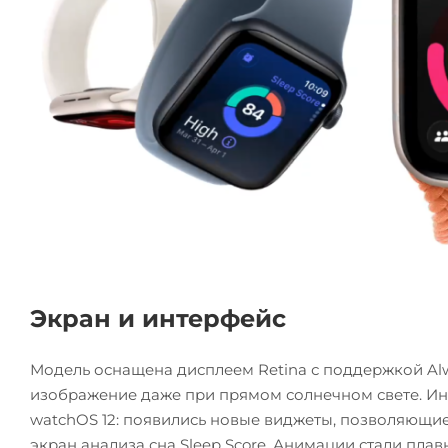
Экран и интерфейс
Модель оснащена дисплеем Retina с поддержкой Alw
изображение даже при прямом солнечном свете. Ин
watchOS 12: появились новые виджеты, позволяющи
экран анализа сна Sleep Score. Анимации стали пла