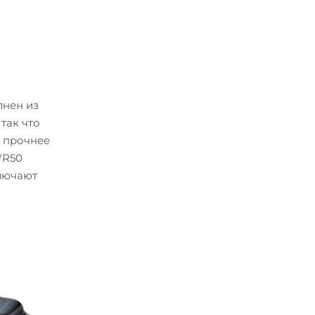
лнен из
так что
% прочнее
WR50
ключают