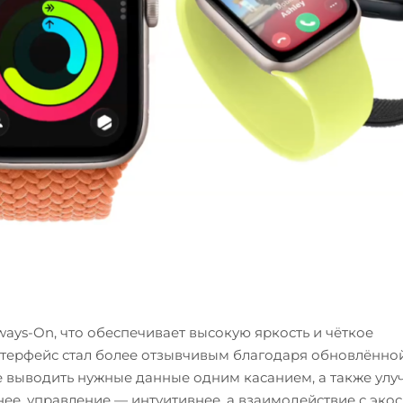
ays-On, что обеспечивает высокую яркость и чёткое
терфейс стал более отзывчивым благодаря обновлённо
е выводить нужные данные одним касанием, а также ул
внее, управление — интуитивнее, а взаимодействие с эко