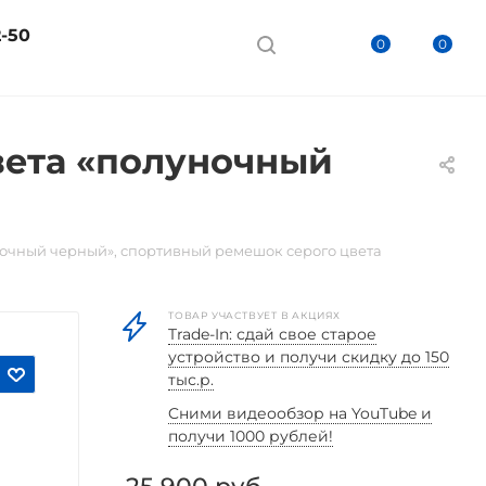
2-50
0
0
вета «полуночный
уночный черный», спортивный ремешок серого цвета
ТОВАР УЧАСТВУЕТ В АКЦИЯХ
Trade-In: сдай свое старое
устройство и получи скидку до 150
тыс.р.
Cними видеообзор на YouTube и
получи 1000 рублей!