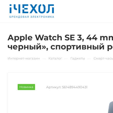
Apple Watch SE 3, 44 
черный», спортивный р
—
—
—
Интернет-магазин
Каталог
Гаджеты
Смарт-час
Новинка
Артикул:
5614894490431