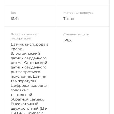
Вес
Материал корпуса
61.4 г
Титан
Дополнительная
Степень защиты
информация
IP6X
Датчик кислорода в
крови.
Электрический
датчик сердечного
ритма. Оптический
датчик сердечного
ритма третьего
поколения. Датчик
температуры.
Цифровая заводная
головка с
тактильной
обратной связью.
Высокоточный
двухчастотный (L1 и
L5) GPS. Компас с