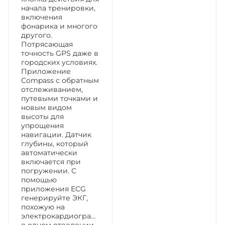
начала тренировки,
включения
фонарика и многого
другого.
Потрясающая
точность GPS даже в
городских условиях.
Приложение
Compass с обратным
отслеживанием,
путевыми точками и
новым видом
высоты для
упрощения
навигации. Датчик
глубины, который
автоматически
включается при
погружении. С
помощью
приложения ECG
генерируйте ЭКГ,
похожую на
электрокардиограмму
в одном отведении.