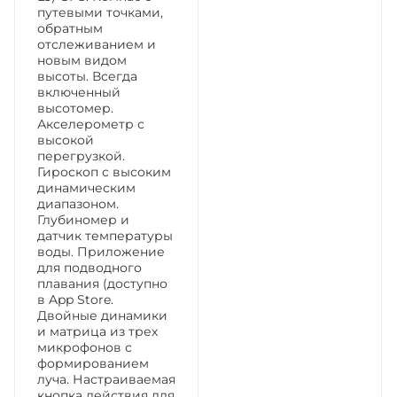
путевыми точками,
обратным
отслеживанием и
новым видом
высоты. Всегда
включенный
высотомер.
Акселерометр с
высокой
перегрузкой.
Гироскоп с высоким
динамическим
диапазоном.
Глубиномер и
датчик температуры
воды. Приложение
для подводного
плавания (доступно
в App Store.
Двойные динамики
и матрица из трех
микрофонов с
формированием
луча. Настраиваемая
кнопка действия для