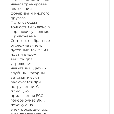
начала тренировки,
включения
фонарика и многого
другого.
Потрясающая
точность GPS даже в
городских условиях.
Приложение
Compass с обратным
отслеживанием,
путевыми точками и
новым видом
высоты для
упрощения
навигации. Датчик
глубины, который
автоматически
включается при
погружении. С
помощью
приложения ECG
генерируйте ЭКГ,
похожую на
электрокардиограмму
в одном отведении.