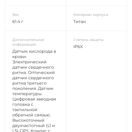
Вес
Материал корпуса
61.4 г
Титан
Дополнительная
Степень защиты
информация
IP6X
Датчик кислорода в
крови.
Электрический
датчик сердечного
ритма. Оптический
датчик сердечного
ритма третьего
поколения. Датчик
температуры.
Цифровая заводная
головка с
тактильной
обратной связью.
Высокоточный
двухчастотный (L1 и
L5) GPS. Компас с