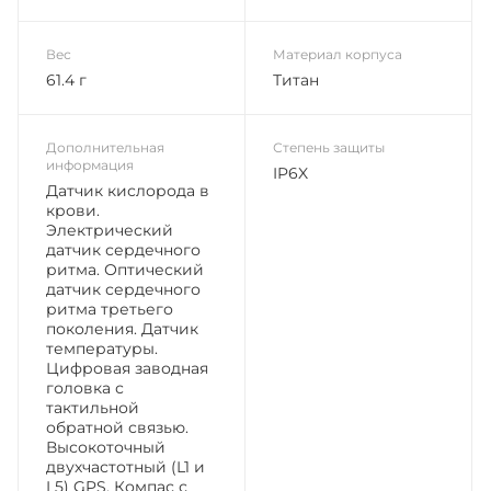
Вес
Материал корпуса
61.4 г
Титан
Дополнительная
Степень защиты
информация
IP6X
Датчик кислорода в
крови.
Электрический
датчик сердечного
ритма. Оптический
датчик сердечного
ритма третьего
поколения. Датчик
температуры.
Цифровая заводная
головка с
тактильной
обратной связью.
Высокоточный
двухчастотный (L1 и
L5) GPS. Компас с