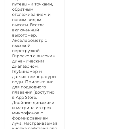
путевыми точками,
обратным
отслеживанием и
новым видом
высоты. Всегда
включенный
высотомер.
Акселерометр с
высокой
перегрузкой.
Гироскоп с высоким
динамическим
диапазоном.
Глубиномер и
датчик температуры
воды. Приложение
для подводного
плавания (доступно
в App Store.
Двойные динамики
и матрица из трех
микрофонов с
формированием
луча. Настраиваемая
кнопка действия для