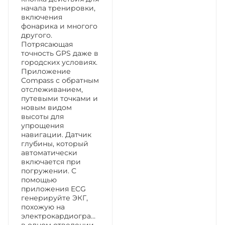
начала тренировки,
включения
фонарика и многого
другого.
Потрясающая
точность GPS даже в
городских условиях.
Приложение
Compass с обратным
отслеживанием,
путевыми точками и
новым видом
высоты для
упрощения
навигации. Датчик
глубины, который
автоматически
включается при
погружении. С
помощью
приложения ECG
генерируйте ЭКГ,
похожую на
электрокардиограмму
в одном отведении.