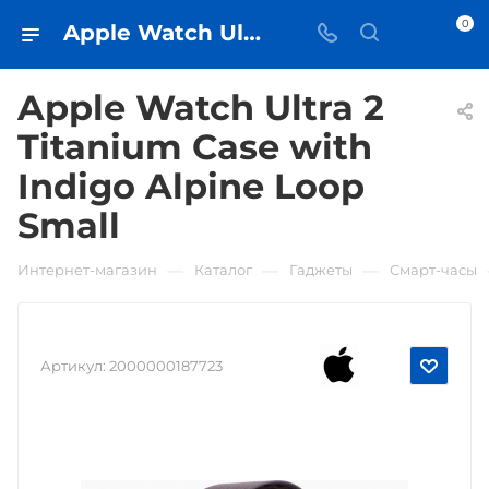
0
Apple Watch Ultra 2 Titanium Case with Indigo Alpine Loop Small • купить в Самаре - iЧехол
Apple Watch Ultra 2
Titanium Case with
Indigo Alpine Loop
Small
—
—
—
Интернет-магазин
Каталог
Гаджеты
Смарт-часы
Артикул:
2000000187723