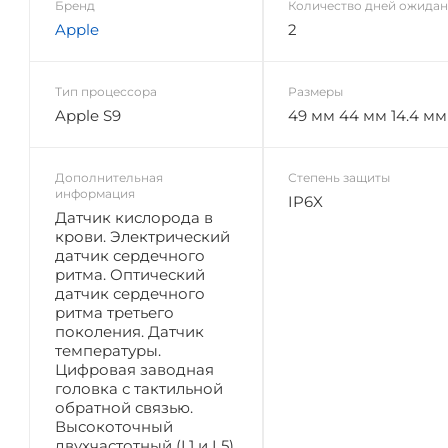
Бренд
Количество дней ожида
Apple
2
Тип процессора
Размеры
Apple S9
49 мм 44 мм 14.4 мм
Дополнительная
Степень защиты
информация
IP6X
Датчик кислорода в
крови. Электрический
датчик сердечного
ритма. Оптический
датчик сердечного
ритма третьего
поколения. Датчик
температуры.
Цифровая заводная
головка с тактильной
обратной связью.
Высокоточный
двухчастотный (L1 и L5)