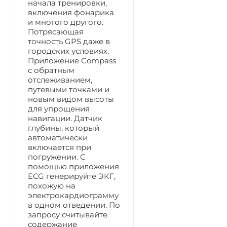
начала тренировки,
включения фонарика
и многого другого.
Потрясающая
точность GPS даже в
городских условиях.
Приложение Compass
с обратным
отслеживанием,
путевыми точками и
новым видом высоты
для упрощения
навигации. Датчик
глубины, который
автоматически
включается при
погружении. С
помощью приложения
ECG генерируйте ЭКГ,
похожую на
электрокардиограмму
в одном отведении. По
запросу считывайте
содержание