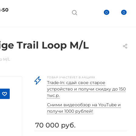
2-50
0
0
ge Trail Loop M/L
op M/L
ТОВАР УЧАСТВУЕТ В АКЦИЯХ
Trade-In: сдай свое старое
устройство и получи скидку до 150
тыс.р.
Cними видеообзор на YouTube и
получи 1000 рублей!
70 000
руб.