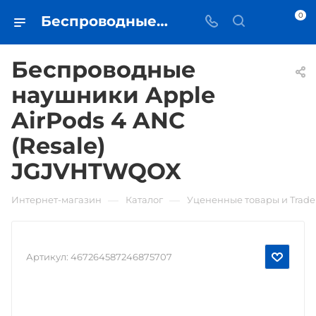
0
Беспроводные наушники Apple AirPods 4 ANC (Resale) JGJVHTWQOX • купить в Самаре - iЧехол
Беспроводные
наушники Apple
AirPods 4 ANC
(Resale)
JGJVHTWQOX
—
—
Интернет-магазин
Каталог
Уцененные товары и Trade
Артикул:
467264587246875707