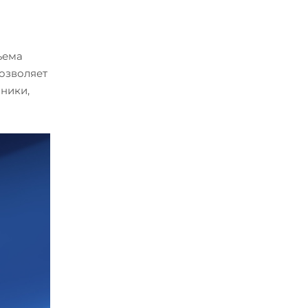
ъема
позволяет
шники,