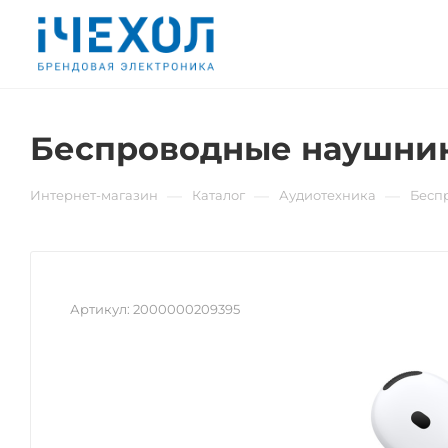
Беспроводные наушники
—
—
—
Интернет-магазин
Каталог
Аудиотехника
Бесп
Артикул:
2000000209395