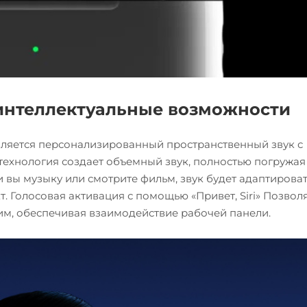
интеллектуальные возможности
вляется персонализированный пространственный звук с
ехнология создает объемный звук, полностью погружая 
и вы музыку или смотрите фильм, звук будет адаптироват
 Голосовая активация с помощью «Привет, Siri» Позволя
им, обеспечивая взаимодействие рабочей панели.