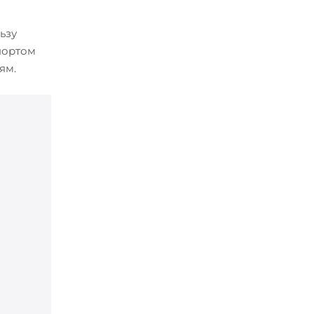
ьзу
портом
ям.