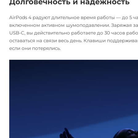
Долговечность и надежность
AirPods 4 радуют длительное время работы — до 5 ч
включенном активном шумоподавлении. Заряжая за
USB-C, вы действительно работаете до 30 часов раб
оставаться на связи весь день. Клавиши поддержива
если они потерялись.