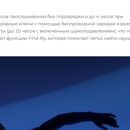
асов прослушивания без подзарядки и до 4 часов при
рядные ключи с помощью беспроводной зарядки и раз
оты (до 20 часов с включенным шумоподавлением), что 
ют функцию Find My, которая помогает легко найти нау