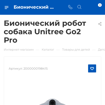
0
Бионический робот собака Unitree Go2 Pro • купить в Самаре - iЧехол
Бионический робот
собака Unitree Go2
Pro
—
—
—
Интернет-магазин
Каталог
Товары для детей
Дет
Артикул:
2000000198415