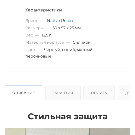
Характеристики
Бренд
—
Native Union
Размеры
—
50 х 57 х 25 мм
Вес
—
12,5 г
Материал корпуса
—
Силикон
Цвет
—
Черный, синий, мятный,
персиковый
ОПИСАНИЕ
ГАРАНТИЯ
ОПЛАТА
ДОС
Стильная защита