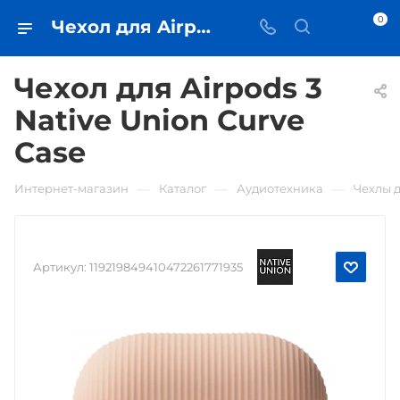
0
Чехол для Airpods 3 Native Union Curve Case • купить в Самаре - iЧехол
Чехол для Airpods 3
Native Union Curve
Case
—
—
—
Интернет-магазин
Каталог
Аудиотехника
Чехлы 
Артикул:
119219849410472261771935