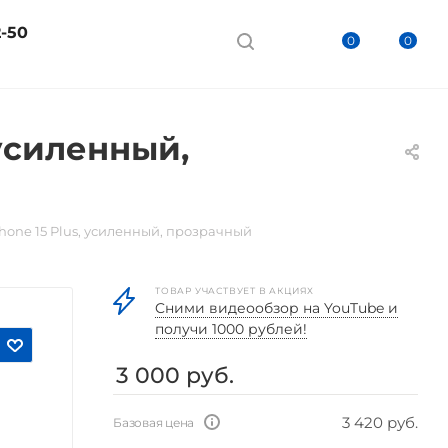
2-50
0
0
 усиленный,
Phone 15 Plus, усиленный, прозрачный
ТОВАР УЧАСТВУЕТ В АКЦИЯХ
Cними видеообзор на YouTube и
получи 1000 рублей!
3 000
руб.
3 420 руб.
Базовая цена