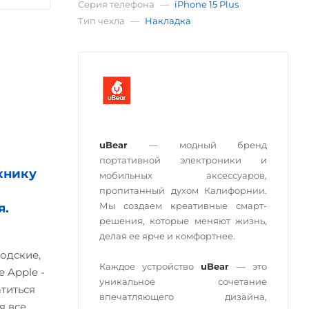
Серия телефона
—
iPhone 15 Plus
Тип чехла
—
Накладка
uBear
— модный бренд
портативной электроники и
хнику
мобильных аксессуаров,
пропитанный духом Калифорнии.
Мы создаем креативные смарт-
я.
решения, которые меняют жизнь,
делая ее ярче и комфортнее.
одские,
Каждое устройство
uBear
— это
 Apple -
уникальное сочетание
атиться
впечатляющего дизайна,
я все