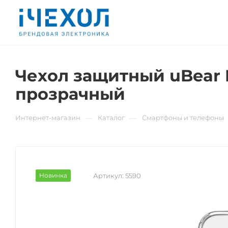
Чехол защитный uBear R
прозрачный
—
—
Интернет-магазин
Каталог
Смартфоны и телефоны
Новинка
Артикул:
5590