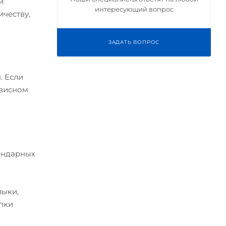
и
интересующий вопрос
ичеству,
ЗАДАТЬ ВОПРОС
. Если
рвисном
лендарных
лыки,
упки