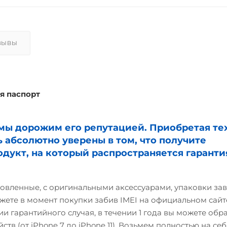
ЗЫВЫ
я паспорт
и мы дорожим его репутацией. Приобретая те
ь абсолютно уверены в том, что получите
дукт, на который распространяется гаранти
овленные, с оригинальными аксессуарами, упаковки зав
жете в момент покупки забив IMEI на официальном сайте
и гарантийного случая, в течении 1 года вы можете обр
ств (от iPhone 7 до iPhone 11). Возьмем полностью на себ