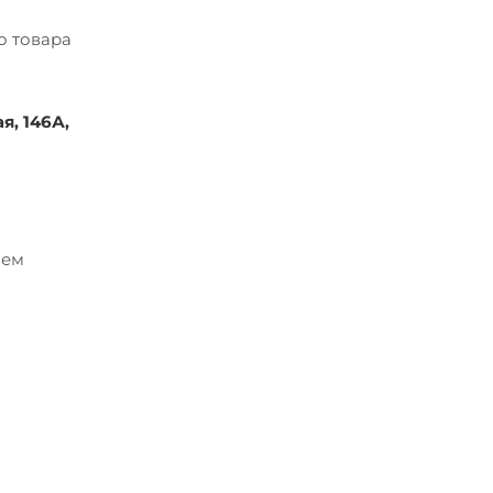
о товара
я, 146А,
ием