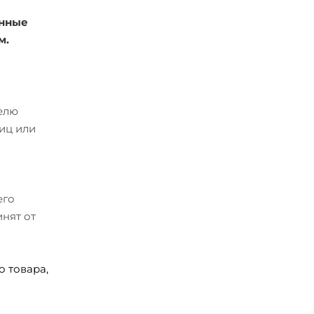
енные
м.
телю
иц или
его
нят от
 товара,