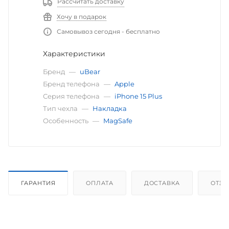
Рассчитать доставку
Хочу в подарок
Самовывоз сегодня - бесплатно
Характеристики
Бренд
—
uBear
Бренд телефона
—
Apple
Серия телефона
—
iPhone 15 Plus
Тип чехла
—
Накладка
Особенность
—
MagSafe
ГАРАНТИЯ
ОПЛАТА
ДОСТАВКА
ОТЗ