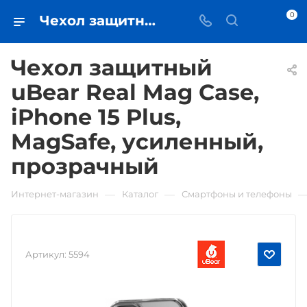
0
Чехол защитный uBear Real Mag Case, iPhone 15 Plus, MagSafe, усиленный, прозрачный • купить в Самаре - iЧехол
Чехол защитный
uBear Real Mag Case,
iPhone 15 Plus,
MagSafe, усиленный,
прозрачный
—
—
Интернет-магазин
Каталог
Смартфоны и телефоны
Артикул:
5594