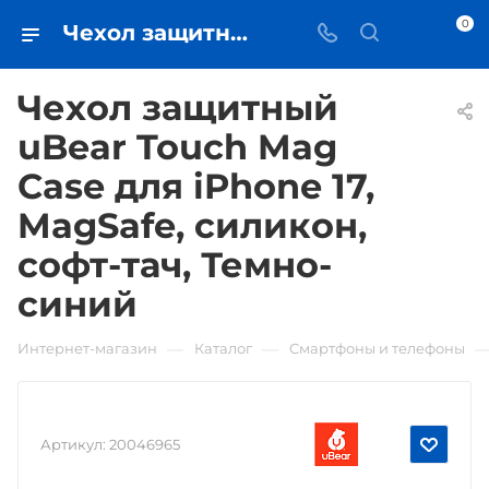
0
Чехол защитный uBear Touch Mag Case для iPhone 17, MagSafe, силикон, софт-тач, Темно-синий • купить в Самаре - iЧехол
Чехол защитный
uBear Touch Mag
Case для iPhone 17,
MagSafe, силикон,
софт-тач, Темно-
синий
—
—
Интернет-магазин
Каталог
Смартфоны и телефоны
Артикул:
20046965