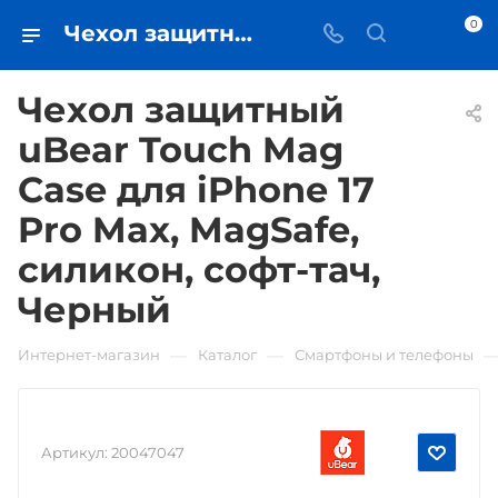
0
Чехол защитный uBear Touch Mag Case для iPhone 17 Pro Max, MagSafe, силикон, софт-тач, Черный • купить в Самаре - iЧехол
Чехол защитный
uBear Touch Mag
Case для iPhone 17
Pro Max, MagSafe,
силикон, софт-тач,
Черный
—
—
Интернет-магазин
Каталог
Смартфоны и телефоны
Артикул:
20047047