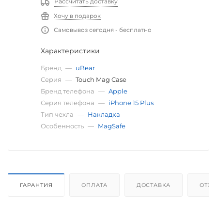
Рассчитать доставку
Хочу в подарок
Самовывоз сегодня - бесплатно
Характеристики
Бренд
—
uBear
Серия
—
Touch Mag Case
Бренд телефона
—
Apple
Серия телефона
—
iPhone 15 Plus
Тип чехла
—
Накладка
Особенность
—
MagSafe
ГАРАНТИЯ
ОПЛАТА
ДОСТАВКА
ОТЗ