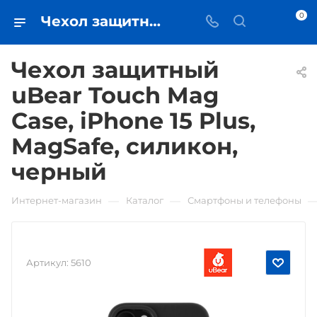
0
Чехол защитный uBear Touch Mag Case, iPhone 15 Plus, MagSafe, силикон, черный • купить в Самаре - iЧехол
Чехол защитный
uBear Touch Mag
Case, iPhone 15 Plus,
MagSafe, силикон,
черный
—
—
Интернет-магазин
Каталог
Смартфоны и телефоны
Артикул:
5610