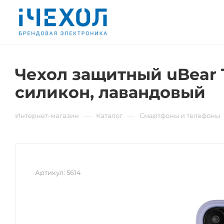
Чехол защитный uBear T
силикон, лавандовый
—
—
Интернет-магазин
Каталог
Смартфоны и телефоны
Артикул:
5614