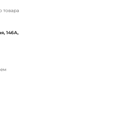
о товара
я, 146А,
ием