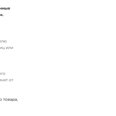
енные
м.
телю
иц или
его
нят от
 товара,