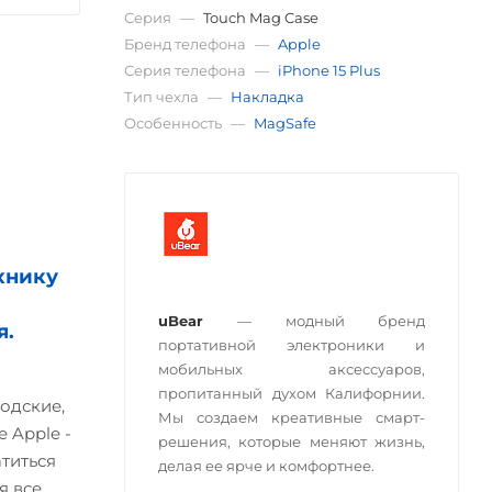
Серия
—
Touch Mag Case
Бренд телефона
—
Apple
Серия телефона
—
iPhone 15 Plus
Тип чехла
—
Накладка
Особенность
—
MagSafe
хнику
uBear
— модный бренд
я.
портативной электроники и
мобильных аксессуаров,
пропитанный духом Калифорнии.
одские,
Мы создаем креативные смарт-
 Apple -
решения, которые меняют жизнь,
атиться
делая ее ярче и комфортнее.
я все