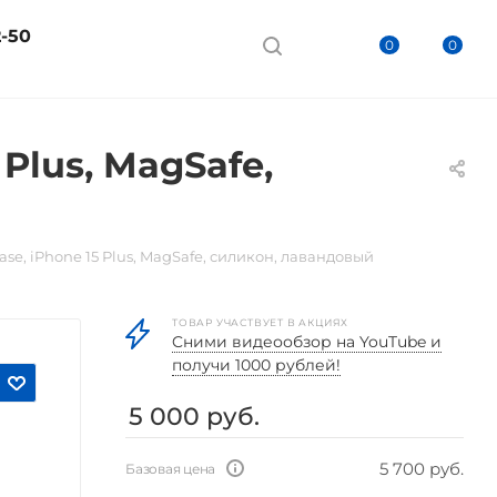
2-50
0
0
Plus, MagSafe,
se, iPhone 15 Plus, MagSafe, силикон, лавандовый
ТОВАР УЧАСТВУЕТ В АКЦИЯХ
Cними видеообзор на YouTube и
получи 1000 рублей!
5 000
руб.
5 700 руб.
Базовая цена