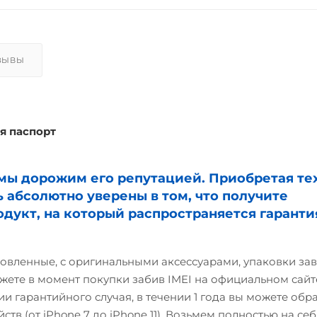
ЗЫВЫ
я паспорт
и мы дорожим его репутацией. Приобретая те
ь абсолютно уверены в том, что получите
дукт, на который распространяется гаранти
овленные, с оригинальными аксессуарами, упаковки зав
жете в момент покупки забив IMEI на официальном сайте
и гарантийного случая, в течении 1 года вы можете обр
ств (от iPhone 7 до iPhone 11). Возьмем полностью на себ