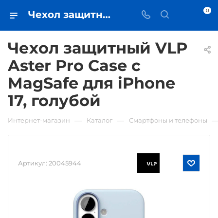
0
Чехол защитный VLP Aster Pro Case с MagSafe для iPhone 17, голубой • купить в Самаре - iЧехол
Чехол защитный VLP
Aster Pro Case с
MagSafe для iPhone
17, голубой
—
—
Интернет-магазин
Каталог
Смартфоны и телефоны
Артикул:
20045944