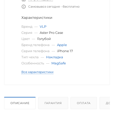
Самовывоз сегодня - бесплатно
Характеристики
Бренд
—
VLP
Серия
—
Aster Pro Case
Цвет
—
Голубой
Бренд телефона
—
Apple
Серия телефона
—
iPhone 17
Тип чехла
—
Накладка
Особенность
—
MagSafe
Все характеристики
ОПИСАНИЕ
ГАРАНТИЯ
ОПЛАТА
ДОС