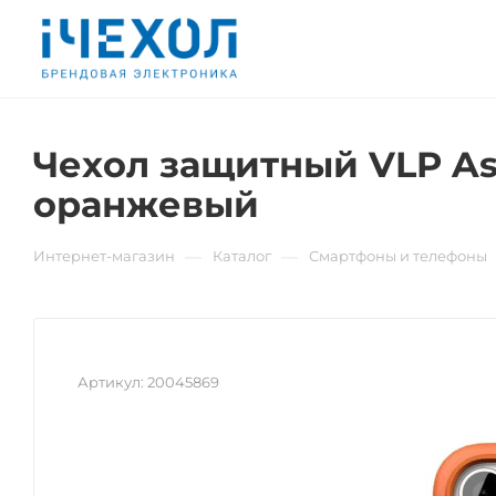
Чехол защитный VLP Aste
оранжевый
—
—
Интернет-магазин
Каталог
Смартфоны и телефоны
Артикул:
20045869