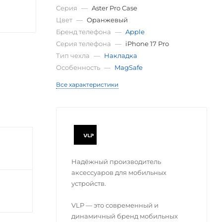
Серия
—
Aster Pro Case
Цвет
—
Оранжевый
Бренд телефона
—
Apple
Серия телефона
—
iPhone 17 Pro
Тип чехла
—
Накладка
Особенность
—
MagSafe
Все характеристики
Надёжный производитель
аксессуаров для мобильных
устройств.
VLP — это современный и
динамичный бренд мобильных