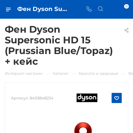
0
Фен Dyson Supersonic HD 15 (Prussian Blue/Topaz) + кейс • купить в Самаре - iЧехол
Фен Dyson
Supersonic HD 15
(Prussian Blue/Topaz)
+ кейс
—
—
—
Интернет-магазин
Каталог
Красота и здоровье
Ф
Артикул:
8493848234