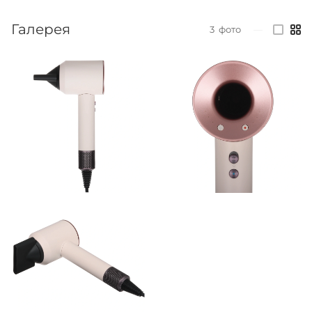
Галерея
3
фото
—