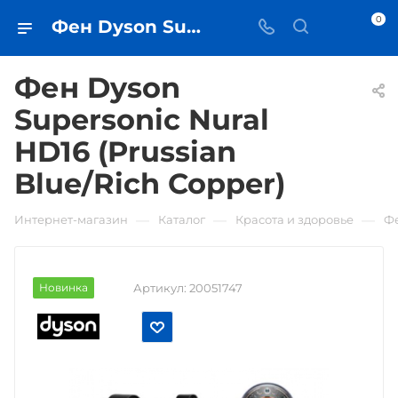
0
Фен Dyson Supersonic Nural HD16 (Prussian Blue/Rich Copper) • купить в Самаре - iЧехол
Фен Dyson
Supersonic Nural
HD16 (Prussian
Blue/Rich Copper)
—
—
—
Интернет-магазин
Каталог
Красота и здоровье
Ф
Новинка
Артикул:
20051747