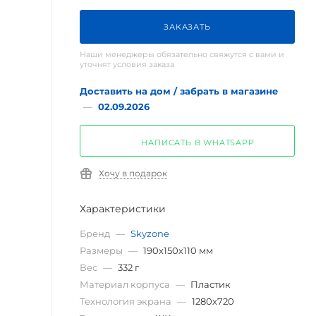
ЗАКАЗАТЬ
Наши менеджеры обязательно свяжутся с вами и
уточнят условия заказа
Доставить на дом / забрать в магазине
—
02.09.2026
НАПИСАТЬ В WHATSAPP
Хочу в подарок
Характеристики
Бренд
—
Skyzone
Размеры
—
190х150х110 мм
Вес
—
332 г
Материал корпуса
—
Пластик
Технология экрана
—
1280х720