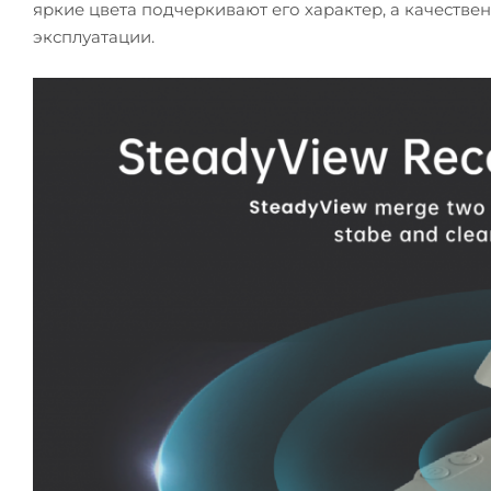
яркие цвета подчеркивают его характер, а качеств
эксплуатации.