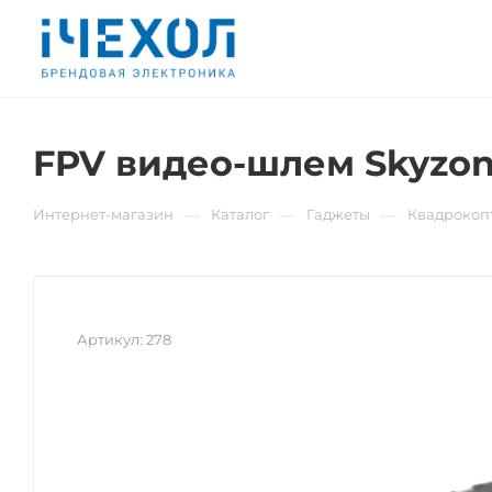
FPV видео-шлем Skyzo
—
—
—
Интернет-магазин
Каталог
Гаджеты
Квадрокоп
Артикул:
278