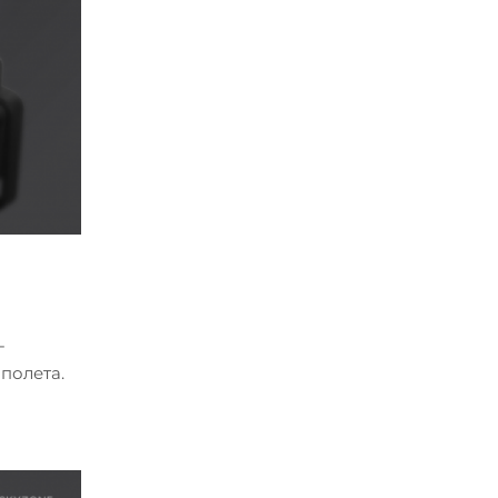
-
полета.