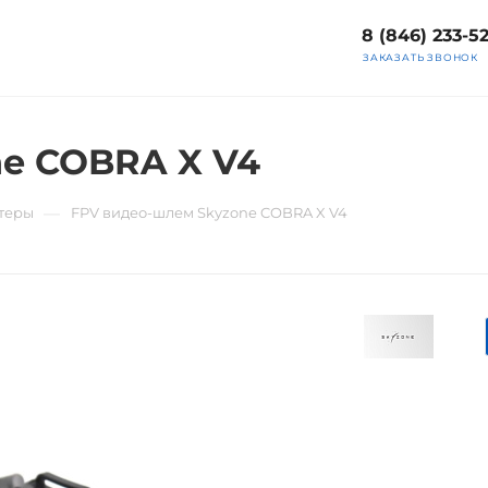
8 (846) 233-5
ЗАКАЗАТЬ ЗВОНОК
ne COBRA X V4
—
теры
FPV видео-шлем Skyzone COBRA X V4