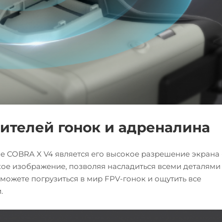
ителей гонок и адреналина
COBRA X V4 является его высокое разрешение экрана 
ркое изображение, позволяя насладиться всеми деталями 
сможете погрузиться в мир FPV-гонок и ощутить все
.