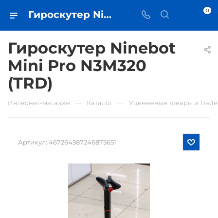
0
Гироскутер Ninebot Mini Pro N3M320 (TRD) • купить в Самаре - iЧехол
Гироскутер Ninebot
Mini Pro N3M320
(TRD)
—
—
Интернет-магазин
Каталог
Уцененные товары и Trade
Артикул:
467264587246875651