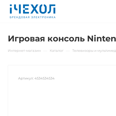
Игровая консоль Ninten
—
—
Интернет-магазин
Каталог
Телевизоры и мультиме
Артикул:
4534534534