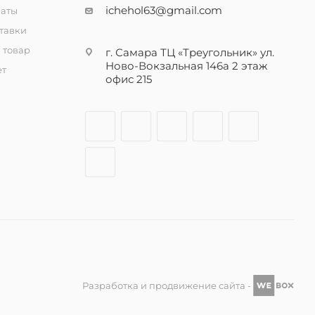
ichehol63@gmail.com
латы
тавки
 товар
г. Самара ТЦ «Треугольник» ул.
Ново-Вокзальная 146а 2 этаж
ет
офис 215
Разработка и продвижение сайта -