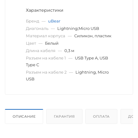
Характеристики
Бренд
—
uBear
Диагональ
—
Lightning;Micro USB
Материал корпуса
—
Силикон, пластик
Цвет
—
Белый
Длина кабеля
—
0,3 м
Разъем на кабеле 1
—
USB Type A, USB
Type C
Разъем на кабеле 2
—
Lightning, Micro
USB
ОПИСАНИЕ
ГАРАНТИЯ
ОПЛАТА
ДОС