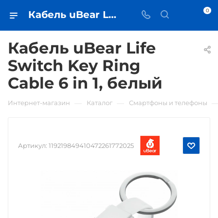
0
Кабель uBear Life Switch Key Ring Cable 6 in 1, белый • купить в Самаре - iЧехол
Кабель uBear Life
Switch Key Ring
Cable 6 in 1, белый
—
—
Интернет-магазин
Каталог
Смартфоны и телефоны
Артикул:
119219849410472261772025