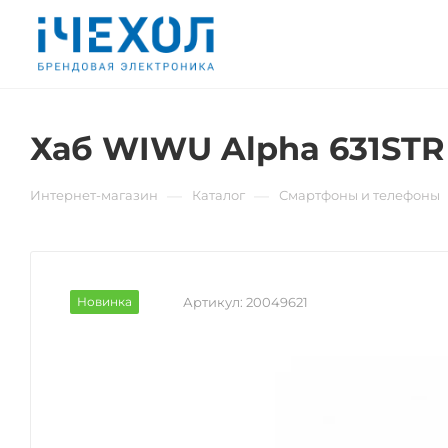
Хаб WIWU Alpha 631STR
—
—
Интернет-магазин
Каталог
Смартфоны и телефоны
Новинка
Артикул:
20049621