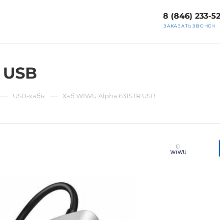
8 (846) 233-5
ЗАКАЗАТЬ ЗВОНОК
 USB
—
—
USB-хабы
Хаб WIWU Alpha 631STR USB