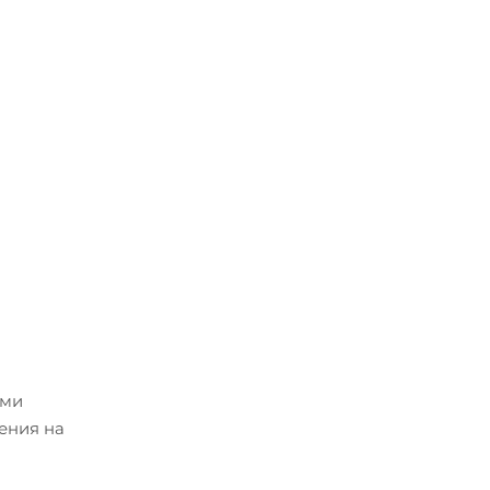
ими
ения на