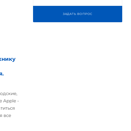
ЗАДАТЬ ВОПРОС
хнику
я.
одские,
 Apple -
атиться
я все