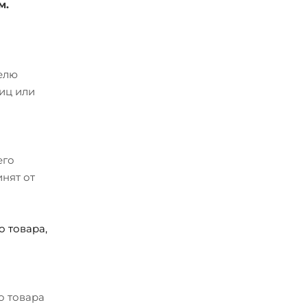
м.
телю
иц или
его
нят от
 товара,
о товара