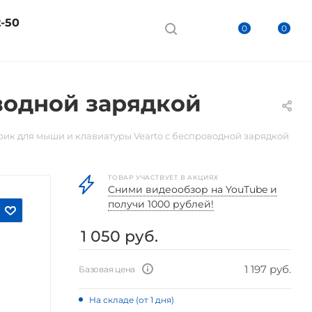
2-50
0
0
водной зарядкой
рик для мыши и клавиатуры Vearto с беспроводной зарядкой
ТОВАР УЧАСТВУЕТ В АКЦИЯХ
Cними видеообзор на YouTube и
получи 1000 рублей!
1 050
руб.
1 197 руб.
Базовая цена
На складе (от 1 дня)