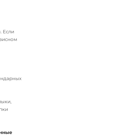
. Если
рвисном
лендарных
лыки,
упки
енные