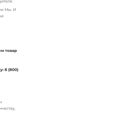
ителя.
ем Мы. И
ые
ем товар
: 8 (800)
и
ичеству,