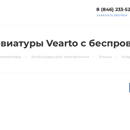
8 (846) 233-5
ЗАКАЗАТЬ ЗВОНОК
виатуры Vearto с беспро
—
—
—
компьютеры
Аксессуары для электроники
Мыши
Ков