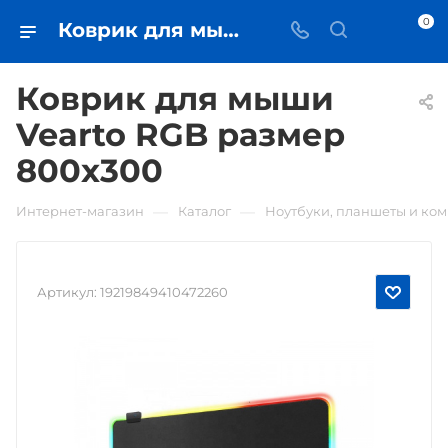
0
Коврик для мыши Vearto RGB размер 800x300 • купить в Самаре - iЧехол
Коврик для мыши
Vearto RGB размер
800x300
—
—
Интернет-магазин
Каталог
Ноутбуки, планшеты и ко
Артикул:
19219849410472260