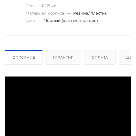
Вес
—
0,69 кг
Материал корпуса
—
Резина/ пластик
Цвет
—
Черный (кант меняет цвет)
ОПИСАНИЕ
ГАРАНТИЯ
ОПЛАТА
ДОС