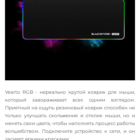
Vearto RGB - нереально крутой коврик для мыши,
который завораживает всех одним взглядом.
Приятный на ощупь резиновый коврик способен не
только улучшать скольжение и отклик мыши, но и
менять свои цвета, чтобы наполнять процесс работы
волшебством. Подключите устройство к сети, и он
засияет яркими красками.