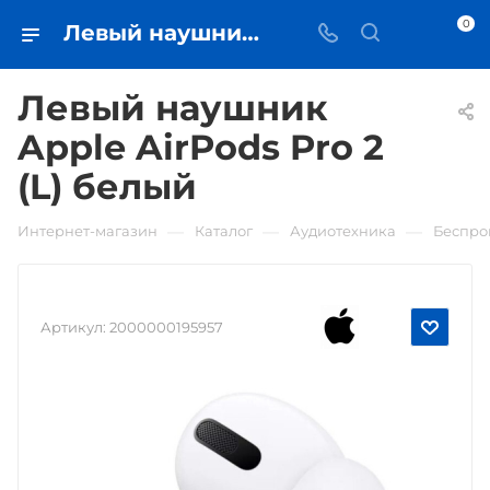
0
Левый наушник Apple AirPods Pro 2 (L) белый • купить в Самаре - iЧехол
Левый наушник
Apple AirPods Pro 2
(L) белый
—
—
—
Интернет-магазин
Каталог
Аудиотехника
Беспро
Артикул:
2000000195957