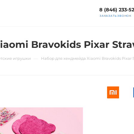
8 (846) 233-5
ЗАКАЗАТЬ ЗВОНОК
aomi Bravokids Pixar Stra
—
тские игрушки
Набор для хендмейда Xiaomi Bravokids Pixar S