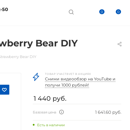
2-50
0
0
wberry Bear DIY
trawberry Bear DIY
ТОВАР УЧАСТВУЕТ В АКЦИЯХ
Cними видеообзор на YouTube и
получи 1000 рублей!
1 440
руб.
1 641.60 руб.
Базовая цена
Есть в наличии