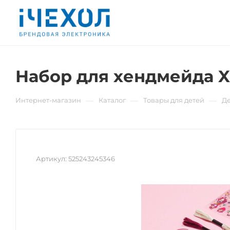
Набор для хендмейда Xi
—
—
—
Интернет-магазин
Каталог
Товары для детей
Де
Артикул:
525243245346