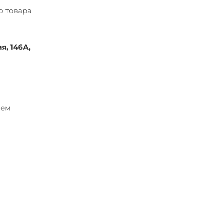
о товара
я, 146А,
ием