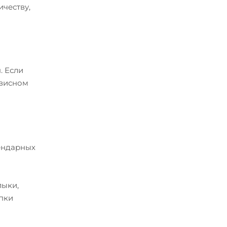
ичеству,
. Если
рвисном
лендарных
лыки,
упки