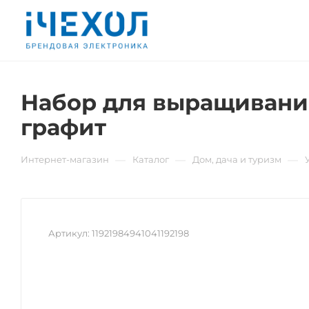
Набор для выращивания 
графит
—
—
—
Интернет-магазин
Каталог
Дом, дача и туризм
Артикул:
11921984941041192198