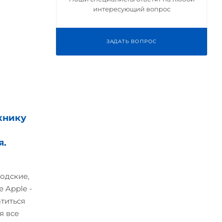
интересующий вопрос
ЗАДАТЬ ВОПРОС
хнику
я.
одские,
 Apple -
атиться
я все