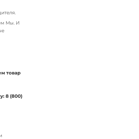
ителя.
ем Мы. И
ые
ем товар
: 8 (800)
и