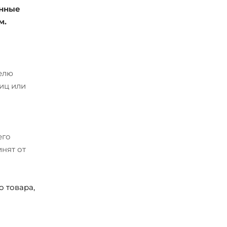
енные
м.
телю
иц или
его
нят от
 товара,