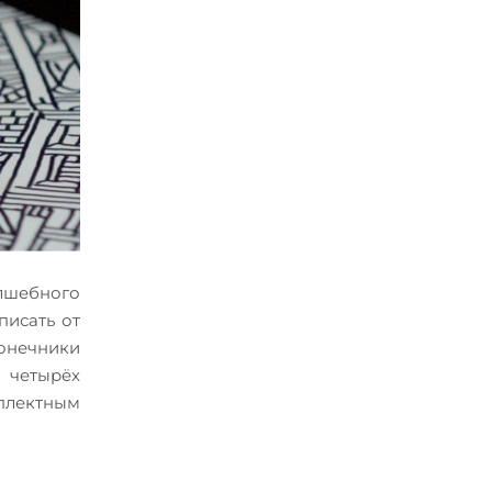
лшебного
писать от
онечники
 четырёх
мплектным