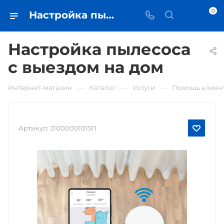
0
Настройка пылесоса с выездом на дом • купить в Самаре - iЧехол
Настройка пылесоса
с выездом на дом
—
—
—
Интернет-магазин
Каталог
Услуги
Помощь клиен
Артикул:
2100000101511