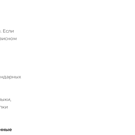
. Если
рвисном
лендарных
лыки,
упки
енные