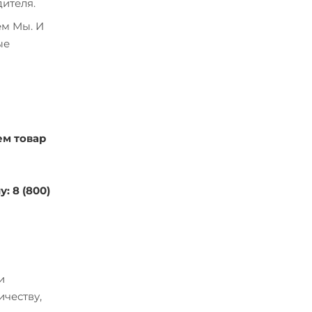
ителя.
ем Мы. И
ые
ем товар
: 8 (800)
и
ичеству,