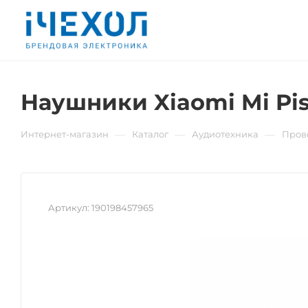
Наушники Xiaomi Mi Pis
—
—
—
Интернет-магазин
Каталог
Аудиотехника
Пров
Артикул:
190198457965