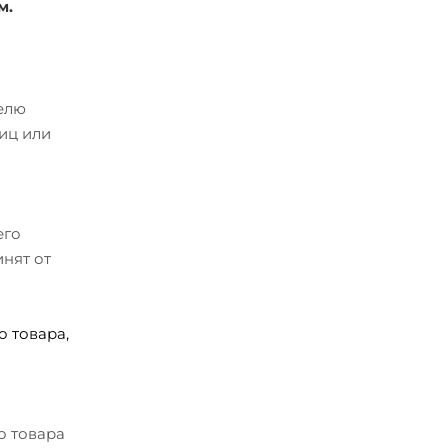
м.
телю
иц или
его
нят от
 товара,
о товара