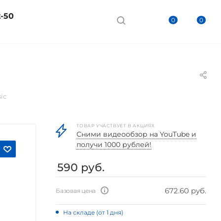
2-50
0
0
ic
ТОВАР УЧАСТВУЕТ В АКЦИЯХ
Cними видеообзор на YouTube и
получи 1000 рублей!
590
руб.
672.60 руб.
Базовая цена
На складе (от 1 дня)