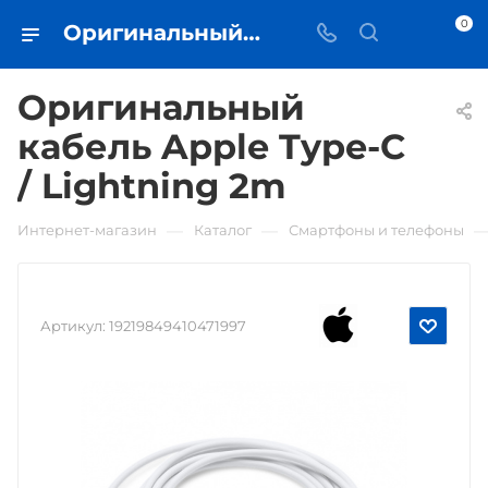
0
Оригинальный кабель Apple Type-C / Lightning 2m • купить в Самаре - iЧехол
Оригинальный
кабель Apple Type-C
/ Lightning 2m
—
—
Интернет-магазин
Каталог
Смартфоны и телефоны
Артикул:
19219849410471997