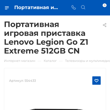
0
Портативная игровая приставка Lenovo Legion Go Z1 Extreme 512GB CN • купить в Самаре - iЧехол
Портативная
игровая приставка
Lenovo Legion Go Z1
Extreme 512GB CN
—
—
Интернет-магазин
Каталог
Телевизоры и мультимеди
Артикул:
554433