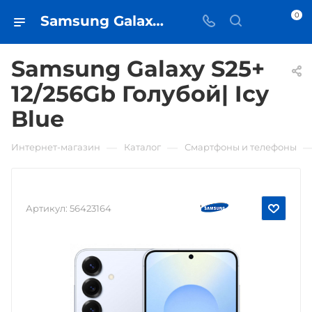
0
Samsung Galaxy S25+ 12/256Gb Голубой| Icy Blue • купить в Самаре - iЧехол
Samsung Galaxy S25+
12/256Gb Голубой| Icy
Blue
—
—
Интернет-магазин
Каталог
Смартфоны и телефоны
Артикул:
56423164