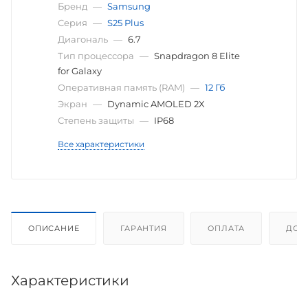
Бренд
—
Samsung
Серия
—
S25 Plus
Диагональ
—
6.7
Тип процессора
—
Snapdragon 8 Elite
for Galaxy
Оперативная память (RAM)
—
12 Гб
Экран
—
Dynamic AMOLED 2X
Степень защиты
—
IP68
Все характеристики
ОПИСАНИЕ
ГАРАНТИЯ
ОПЛАТА
ДОС
Характеристики