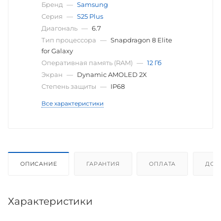
Бренд
—
Samsung
Серия
—
S25 Plus
Диагональ
—
6.7
Тип процессора
—
Snapdragon 8 Elite
for Galaxy
Оперативная память (RAM)
—
12 Гб
Экран
—
Dynamic AMOLED 2X
Степень защиты
—
IP68
Все характеристики
ОПИСАНИЕ
ГАРАНТИЯ
ОПЛАТА
ДОС
Характеристики