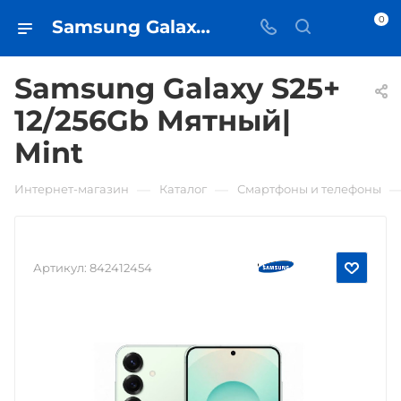
0
Samsung Galaxy S25+ 12/256Gb Мятный| Mint • купить в Самаре - iЧехол
Samsung Galaxy S25+
12/256Gb Мятный|
Mint
—
—
Интернет-магазин
Каталог
Смартфоны и телефоны
Артикул:
842412454