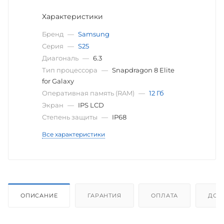
Характеристики
Бренд
—
Samsung
Серия
—
S25
Диагональ
—
6.3
Тип процессора
—
Snapdragon 8 Elite
for Galaxy
Оперативная память (RAM)
—
12 Гб
Экран
—
IPS LCD
Степень защиты
—
IP68
Все характеристики
ОПИСАНИЕ
ГАРАНТИЯ
ОПЛАТА
ДОС