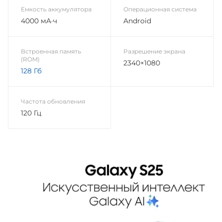
Емкость аккумулятора
Операционная система
4000 мА·ч
Android
Встроенная память
Разрешение экрана
(ROM)
2340×1080
128 Гб
Частота обновления
120 Гц