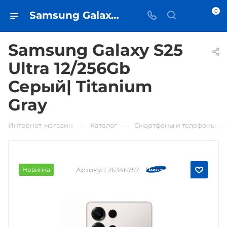
0
Samsung Galaxy S25 Ultra 12/256Gb Серый| Titanium Gray • купить в Самаре - iЧехол
Samsung Galaxy S25
Ultra 12/256Gb
Серый| Titanium
Gray
—
—
Интернет-магазин
Каталог
Смартфоны и телефоны
Новинка
Артикул:
26346757