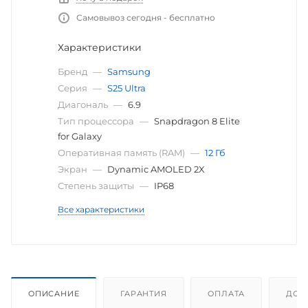
Самовывоз сегодня - бесплатно
Характеристики
Бренд
—
Samsung
Серия
—
S25 Ultra
Диагональ
—
6.9
Тип процессора
—
Snapdragon 8 Elite
for Galaxy
Оперативная память (RAM)
—
12 Гб
Экран
—
Dynamic AMOLED 2X
Степень защиты
—
IP68
Все характеристики
ОПИСАНИЕ
ГАРАНТИЯ
ОПЛАТА
ДОС