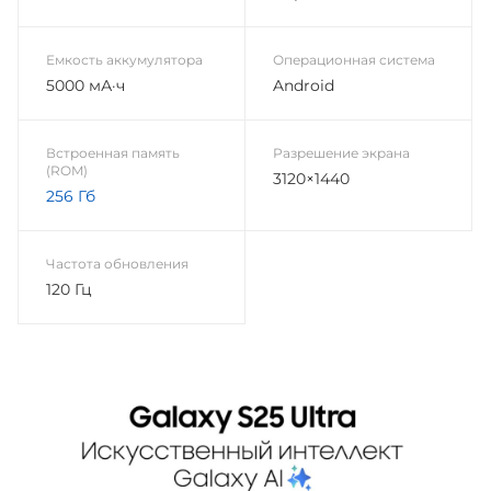
Емкость аккумулятора
Операционная система
5000 мА·ч
Android
Встроенная память
Разрешение экрана
(ROM)
3120×1440
256 Гб
Частота обновления
120 Гц