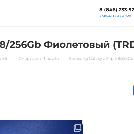
8 (846) 233-5
ЗАКАЗАТЬ ЗВОНОК
5 8/256Gb Фиолетовый (TR
—
—
e In
Смартфоны Trade In
Samsung Galaxy Z Flip 5 8/256G