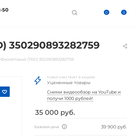
2-50
0
0
D) 350290893282759
b Фиолетовый (TRD) 350290893282759
ТОВАР УЧАСТВУЕТ В АКЦИЯХ
Уцененные товары
Cними видеообзор на YouTube и
получи 1000 рублей!
35 000
руб.
39 900 руб.
Базовая цена