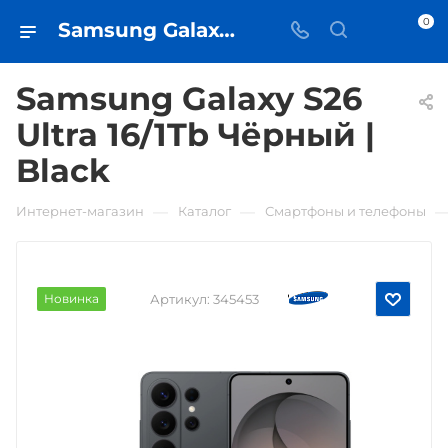
0
Samsung Galaxy S26 Ultra 16/1Tb Чёрный | Black • купить в Самаре - iЧехол
Samsung Galaxy S26
Ultra 16/1Tb Чёрный |
Black
—
—
Интернет-магазин
Каталог
Смартфоны и телефоны
Новинка
Артикул:
345453